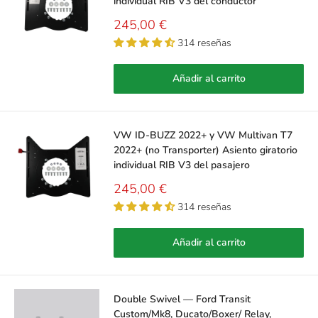
individual RIB V3 del conductor
Precio
245,00 €
de
314 reseñas
venta
Añadir al carrito
VW ID-BUZZ 2022+ y VW Multivan T7
2022+ (no Transporter) Asiento giratorio
individual RIB V3 del pasajero
Precio
245,00 €
de
314 reseñas
venta
Añadir al carrito
Double Swivel — Ford Transit
Custom/Mk8, Ducato/Boxer/ Relay,