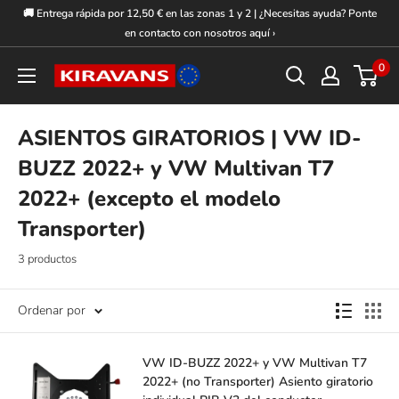
Ir
🚚 Entrega rápida por 12,50 € en las zonas 1 y 2 | ¿Necesitas ayuda? Ponte
directamente
en contacto con nosotros aquí ›
al
0
Kiravans
contenido
Europe
ASIENTOS GIRATORIOS | VW ID-
BUZZ 2022+ y VW Multivan T7
2022+ (excepto el modelo
Transporter)
3 productos
Ordenar por
VW ID-BUZZ 2022+ y VW Multivan T7
2022+ (no Transporter) Asiento giratorio