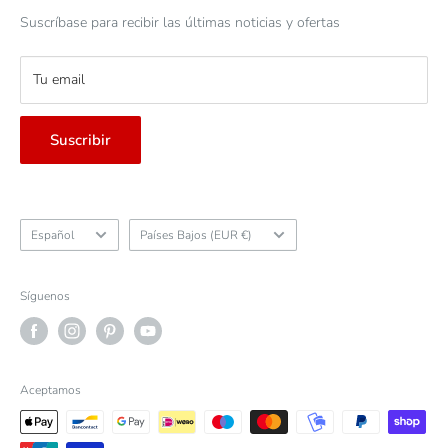
Cómo devolver un artículo
rápida y sencilla. Así comenzó la misión de simplificar,
Suscríbase para recibir las últimas noticias y ofertas
desmitificar y reducir el coste de construcción de una
Contáctanos
furgoneta camper. ...
enlace a la página de nuestra historia
Tu email
Suscribir
Idioma
País/región
Español
Países Bajos (EUR €)
Síguenos
Aceptamos