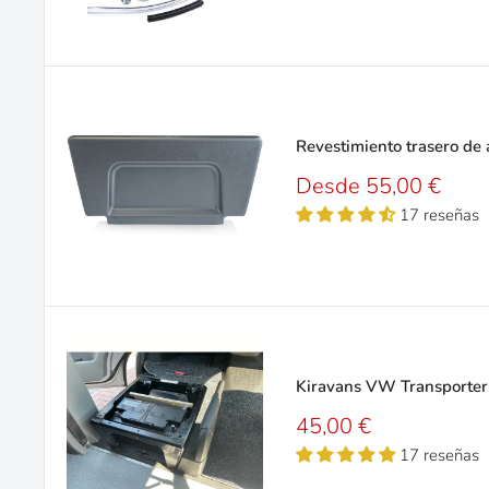
Revestimiento trasero de
Precio
Desde 55,00 €
de
17 reseñas
venta
Kiravans VW Transporter 
Precio
45,00 €
de
17 reseñas
venta