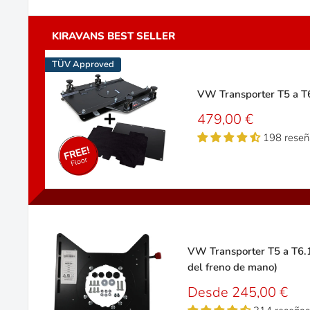
TÜV Approved
VW Transporter T5 a T6
Precio
479,00 €
de
198 reseñ
venta
VW Transporter T5 a T6.1
del freno de mano)
Precio
Desde 245,00 €
de