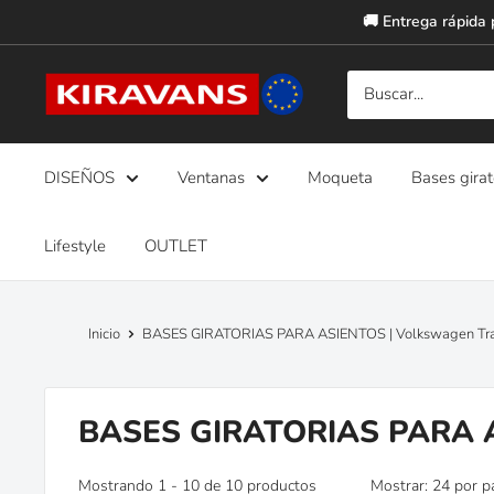
Ir
🚚 Entrega rápida 
directamente
al
Kiravans
contenido
Europe
DISEÑOS
Ventanas
Moqueta
Bases girat
Lifestyle
OUTLET
Inicio
BASES GIRATORIAS PARA ASIENTOS | Volkswagen Tran
BASES GIRATORIAS PARA AS
Mostrando 1 - 10 de 10 productos
Mostrar: 24 por p