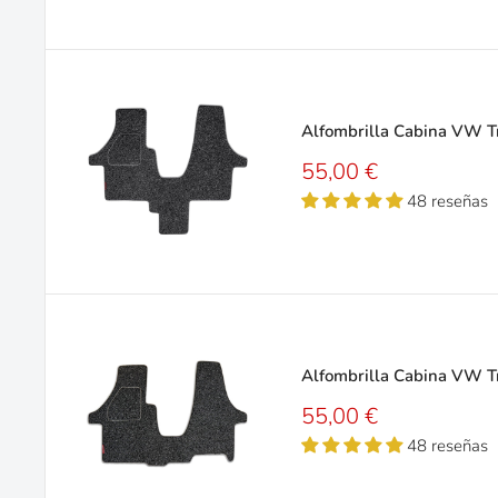
Alfombrilla Cabina VW Tr
Precio
55,00 €
de
48 reseñas
venta
Alfombrilla Cabina VW Tr
Precio
55,00 €
de
48 reseñas
venta