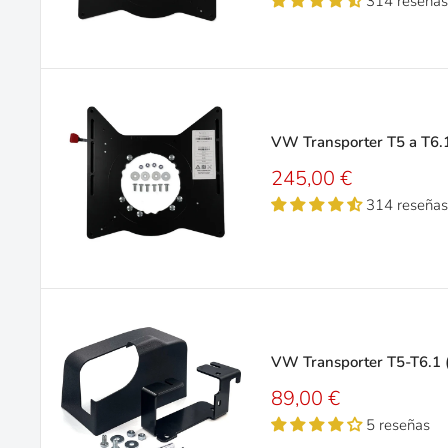
314 reseñas
venta
VW Transporter T5 a T6.1
Precio
245,00 €
de
314 reseñas
venta
VW Transporter T5-T6.1 (
Precio
89,00 €
de
5 reseñas
venta