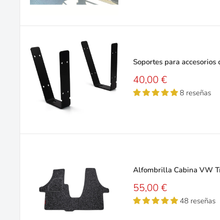
Soportes para accesorios
Precio
40,00 €
de
8 reseñas
venta
Alfombrilla Cabina VW Tr
Precio
55,00 €
de
48 reseñas
venta