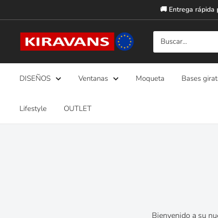
Ir
🚚 Entrega rápida 
directamente
al
Kiravans
contenido
Europe
DISEÑOS
Ventanas
Moqueta
Bases girat
Lifestyle
OUTLET
Bienvenido a su nu