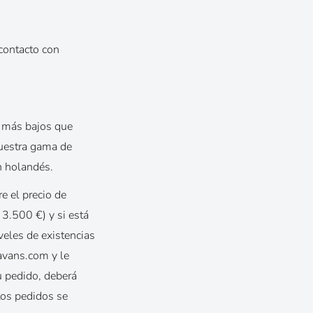
 contacto con
% más bajos que
nuestra gama de
n holandés.
e el precio de
 3.500 €) y si está
veles de existencias
ravans.com y le
u pedido, deberá
tos pedidos se