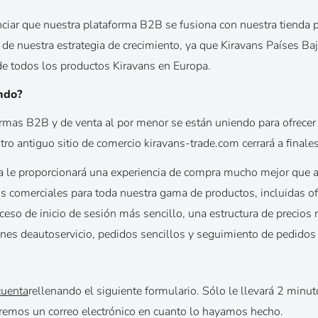
iar que nuestra plataforma B2B se fusiona con nuestra tienda pr
de nuestra estrategia de crecimiento, ya que Kiravans Países Baj
l de todos los productos Kiravans en Europa.
ndo?
rmas B2B y de venta al por menor se están uniendo para ofrecer
tro antiguo sitio de comercio kiravans-trade.com cerrará a final
a le proporcionará una experiencia de compra mucho mejor que 
os comerciales para toda nuestra gama de productos, incluidas of
ceso de inicio de sesión más sencillo, una estructura de precios
ones de
autoservicio
, pedidos sencillos y seguimiento de pedidos 
cuenta
rellenando el siguiente formulario. Sólo le llevará 2 min
aremos un correo electrónico en cuanto lo hayamos hecho.