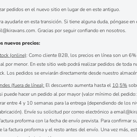
ar pedidos en el nuevo sitio en lugar de en este antiguo.
a ayudarle en esta transición. Si tiene alguna duda, póngase en
l@kiravans.com. Gracias por seguir confiando en nosotros.
s nuevos precios:
ock (online)
: Como cliente B2B, los precios en línea son un 6
 al por menor. En este sitio web podrá realizar pedidos de toda 
ck. Los pedidos se enviarán directamente desde nuestro almacé
des (fuera de línea):
El descuento aumenta hasta el
10,5%
sobr
 si puede hacer un pedido al por mayor (valor mínimo del pedido:
rar entre 4 y 10 semanas para la entrega (dependiendo de los ni
abricación). Envíe su solicitud por correo electrónico a email@ki
actura proforma con la fecha de envío prevista. Para confirmar s
 la factura proforma y el resto antes del envío. Una vez más, es