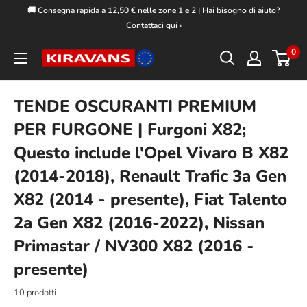
Vai
🚚 Consegna rapida a 12,50 € nelle zone 1 e 2 | Hai bisogno di aiuto?
al
Contattaci qui ›
contenuto
0
Kiravans
Europe
TENDE OSCURANTI PREMIUM
PER FURGONE | Furgoni X82;
Questo include l'Opel Vivaro B X82
(2014-2018), Renault Trafic 3a Gen
X82 (2014 - presente), Fiat Talento
2a Gen X82 (2016-2022), Nissan
Primastar / NV300 X82 (2016 -
presente)
10 prodotti