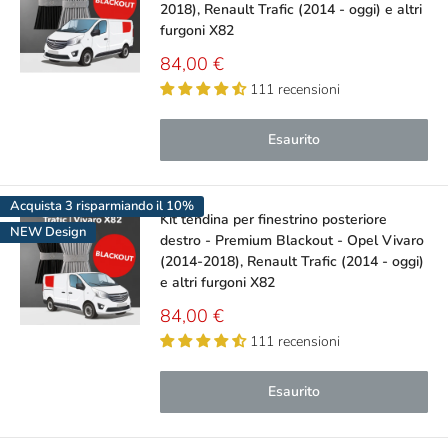
2018), Renault Trafic (2014 - oggi) e altri
furgoni X82
Prezzo
84,00 €
scontato
111 recensioni
Esaurito
Acquista 3 risparmiando il 10%
Kit tendina per finestrino posteriore
NEW Design
destro - Premium Blackout - Opel Vivaro
(2014-2018), Renault Trafic (2014 - oggi)
e altri furgoni X82
Prezzo
84,00 €
scontato
111 recensioni
Esaurito