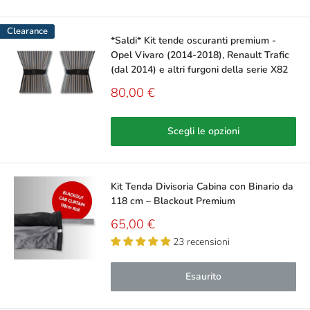
Clearance
*Saldi* Kit tende oscuranti premium -
Opel Vivaro (2014-2018), Renault Trafic
(dal 2014) e altri furgoni della serie X82
Prezzo
80,00 €
scontato
Scegli le opzioni
Kit Tenda Divisoria Cabina con Binario da
118 cm – Blackout Premium
Prezzo
65,00 €
scontato
23 recensioni
Esaurito