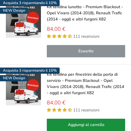
Acquista 3 risparmiando il 10%
Kit tendina lunotto - Premium Blackout -
NEW Design
Opel Vivaro (2014-2018), Renault Trafic
(2014 - oggi) e altri furgoni X82
Prezzo
84,00 €
scontato
111 recensioni
Esaurito
Acquista 3 risparmiando il 10%
Kit tendina per finestrini della porta di
NEW Design
servizio - Premium Blackout - Opel
Vivaro (2014-2018), Renault Trafic (2014
- oggi) e altri furgoni X82
Prezzo
84,00 €
scontato
111 recensioni
Aggiungi al carrello