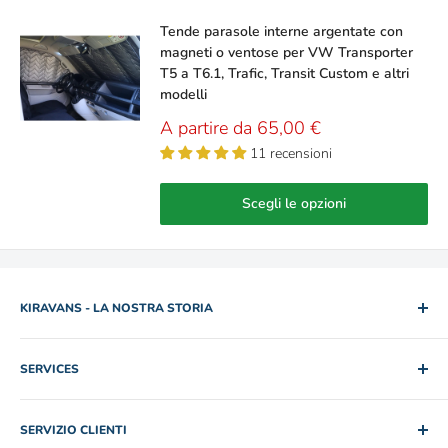
Tende parasole interne argentate con
magneti o ventose per VW Transporter
T5 a T6.1, Trafic, Transit Custom e altri
modelli
Prezzo
A partire da 65,00 €
scontato
11 recensioni
Scegli le opzioni
KIRAVANS - LA NOSTRA STORIA
2005. Due fratelli. Un camper usato a noleggio. Rob e Mike
SERVICES
hanno lentamente abbandonato i lavori nel campo
dell'informatica e dell'ingegneria, mettendo insieme una
Politica Di Spedizione
collezione di furgoni a noleggio per esplorare le Highlands
SERVIZIO CLIENTI
Politica Di Reso