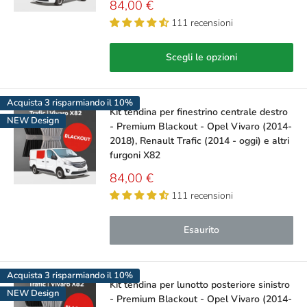
Prezzo
84,00 €
scontato
111 recensioni
Scegli le opzioni
Acquista 3 risparmiando il 10%
Kit tendina per finestrino centrale destro
NEW Design
- Premium Blackout - Opel Vivaro (2014-
2018), Renault Trafic (2014 - oggi) e altri
furgoni X82
Prezzo
84,00 €
scontato
111 recensioni
Esaurito
Acquista 3 risparmiando il 10%
Kit tendina per lunotto posteriore sinistro
NEW Design
- Premium Blackout - Opel Vivaro (2014-