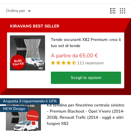
Ordina per
Tende oscuranti X82 Premium: crea il
tuo set di tende
Prezzo
A partire da 65,00 €
scontato
111 recensioni
Scegli le opzioni
Acquista 3 risparmiando il 10%
Kit tendina per finestrino centrale sinistro
NEW Design
- Premium Blackout - Opel Vivaro (2014-
2018), Renault Trafic (2014 - oggi) e altri
furgoni X82