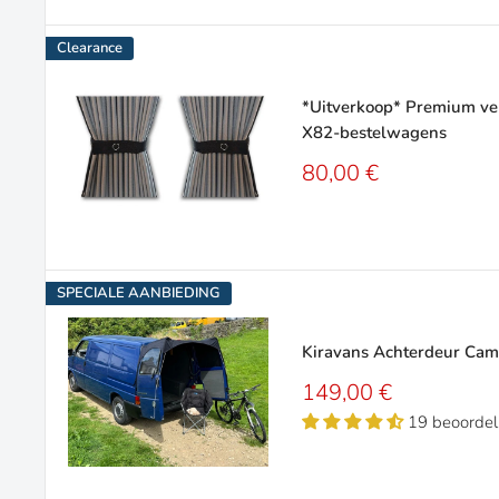
Clearance
*Uitverkoop* Premium ver
X82-bestelwagens
Verkoopprijs
80,00 €
SPECIALE AANBIEDING
Kiravans Achterdeur Camp
Verkoopprijs
149,00 €
19 beoordel