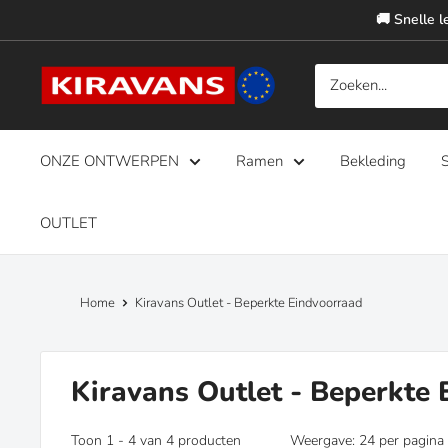
Overslaan
🚚 Snelle l
naar
inhoud
Kiravans
Europe
ONZE ONTWERPEN
Ramen
Bekleding
S
OUTLET
Home
Kiravans Outlet - Beperkte Eindvoorraad
Kiravans Outlet - Beperkte
Toon 1 - 4 van 4 producten
Weergave: 24 per pagina