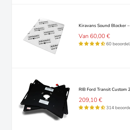
Kiravans Sound Blocker 
Verkoopprijs
Van 60,00 €
60 beoordel
RIB Ford Transit Custom 
Verkoopprijs
209,10 €
314 beoorde