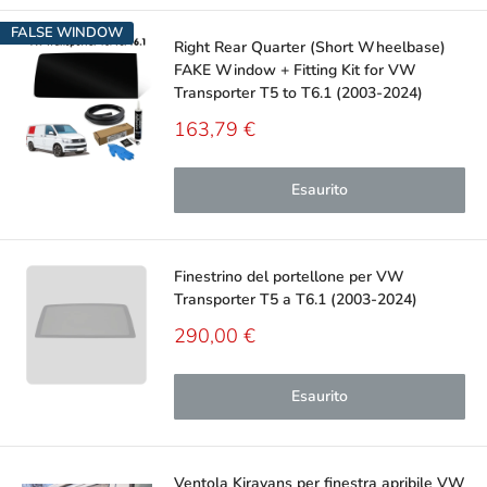
FALSE WINDOW
Right Rear Quarter (Short Wheelbase)
FAKE Window + Fitting Kit for VW
Transporter T5 to T6.1 (2003-2024)
Prezzo
163,79 €
scontato
Esaurito
Finestrino del portellone per VW
Transporter T5 a T6.1 (2003-2024)
Prezzo
290,00 €
scontato
Esaurito
Ventola Kiravans per finestra apribile VW