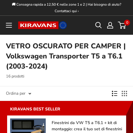
Vai
🚚 Consegna rapida a 12,50 € nelle zone 1 e 2 | Hai bisogno di aiuto?
al
Contattaci qui ›
contenuto
0
Kiravans
Europe
VETRO OSCURATO PER CAMPER |
Volkswagen Transporter T5 a T6.1
(2003-2024)
16 prodotti
Ordina per
Finestrini da VW T5 a T6.1 + kit di
montaggio: crea il tuo set di finestrini