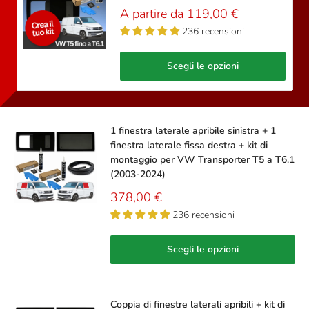
Prezzo
A partire da 119,00 €
scontato
236 recensioni
Scegli le opzioni
1 finestra laterale apribile sinistra + 1
finestra laterale fissa destra + kit di
montaggio per VW Transporter T5 a T6.1
(2003-2024)
Prezzo
378,00 €
scontato
236 recensioni
Scegli le opzioni
Coppia di finestre laterali apribili + kit di