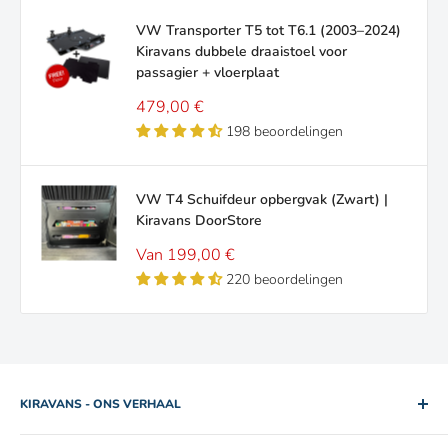
VW Transporter T5 tot T6.1 (2003–2024)
Kiravans dubbele draaistoel voor
passagier + vloerplaat
Verkoopprijs
479,00 €
198 beoordelingen
VW T4 Schuifdeur opbergvak (Zwart) |
Kiravans DoorStore
Verkoopprijs
Van 199,00 €
220 beoordelingen
KIRAVANS - ONS VERHAAL
2005. Twee broers. Eén gebruikte huurcamper. Rob en Mike