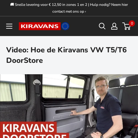
Overslaan
🚚 Snelle levering voor € 12,50 in zones 1 en 2 | Hulp nodig? Neem hier
naar
contact met ons op ›
inhoud
0
Kiravans
Europe
Video: Hoe de Kiravans VW T5/T6
DoorStore