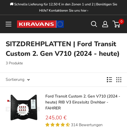
Direkt
🚚 Schnelle Lieferung für 12,50 € in den Zonen 1 und 2 | Benötigen Sie
zum
Hilfe? Kontaktieren Sie uns hier ›
Inhalt
0
Kiravans
Europe
SITZDREHPLATTEN | Ford Transit
Custom 2. Gen V710 (2024 - heute)
3 Produkte
Sortierung
Ford Transit Custom 2. Gen V710 (2024 -
heute) RIB V3 Einzelsitz Drehbar -
FAHRER
Sonderpreis
245,00 €
314 Bewertungen