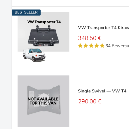
BESTSELLER
VW Transporter T4 Kirava
Sonderpreis
348,50 €
64 Bewertu
Single Swivel — VW T4, 
Sonderpreis
290,00 €