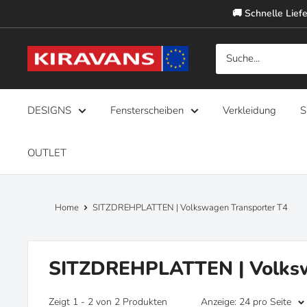
Direkt
🚚 Schnelle Liefe
zum
Inhalt
Kiravans
Europe
DESIGNS
Fensterscheiben
Verkleidung
S
OUTLET
Home
SITZDREHPLATTEN | Volkswagen Transporter T4
SITZDREHPLATTEN | Volksw
Zeigt 1 - 2 von 2 Produkten
Anzeige: 24 pro Seite