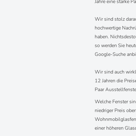
Jahre eine starke P
Wir sind stolz dar
hochwertige Nachrü
haben. Nichtsdestot
so
werden Sie heute
Google-Suche anbi
Wir sind auch wirkl
12 Jahren die Prei
Paar Ausstellfenste
Welche Fenster sind
niedriger Preis obe
Wohnmobilglasfenst
einer höheren Glasq