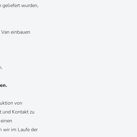
n geliefert wurden,
n Van einbauen
n.
en.
duktion von
t und Kontakt zu
 einen
 wir im Laufe der