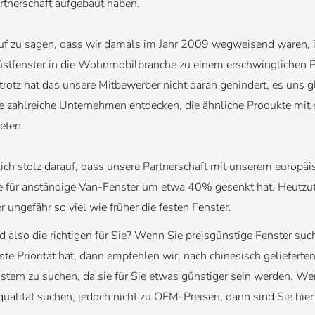
artnerschaft aufgebaut haben.
auf zu sagen, dass wir damals im Jahr 2009 wegweisend waren,
stfenster in die Wohnmobilbranche zu einem erschwinglichen Pr
rotz hat das unsere Mitbewerber nicht daran gehindert, es uns g
 zahlreiche Unternehmen entdecken, die ähnliche Produkte mit 
eten.
ich stolz darauf, dass unsere Partnerschaft mit unserem europäi
se für anständige Van-Fenster um etwa 40% gesenkt hat. Heutzu
r ungefähr so viel wie früher die festen Fenster.
 also die richtigen für Sie? Wenn Sie preisgünstige Fenster suc
rste Priorität hat, dann empfehlen wir, nach chinesisch gelieferte
ern zu suchen, da sie für Sie etwas günstiger sein werden. We
ualität suchen, jedoch nicht zu OEM-Preisen, dann sind Sie hier 