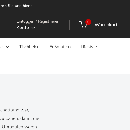
ren Sie uns hier ›
Einloggen / Registrieren
0
Warenkorb
Konto
re
Tischbeine
Fußmatten
Lifestyle
chottland war,
zu bauen, damit die
an-Umbauten waren