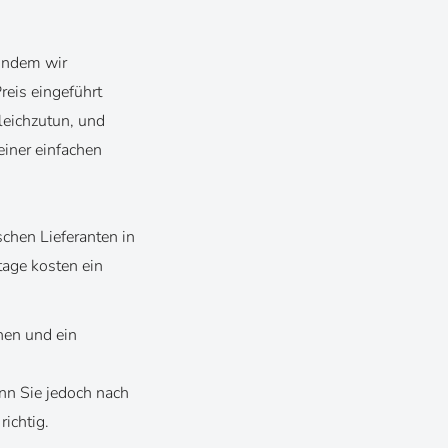
 indem wir
eis eingeführt
leichzutun, und
einer einfachen
schen Lieferanten in
tage kosten ein
hen und ein
n
nn Sie jedoch nach
richtig.