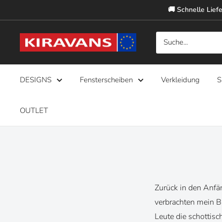
Direkt
🚚 Schnelle Liefe
zum
Inhalt
Kiravans
Europe
DESIGNS
Fensterscheiben
Verkleidung
S
OUTLET
Zurück in den Anfä
verbrachten mein B
Leute die schotti