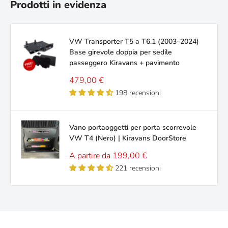
Prodotti in evidenza
VW Transporter T5 a T6.1 (2003–2024)
Base girevole doppia per sedile
passeggero Kiravans + pavimento
Prezzo
479,00 €
scontato
198 recensioni
Vano portaoggetti per porta scorrevole
VW T4 (Nero) | Kiravans DoorStore
Prezzo
A partire da 199,00 €
scontato
221 recensioni