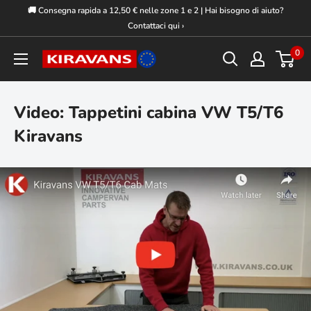
Vai
🚚 Consegna rapida a 12,50 € nelle zone 1 e 2 | Hai bisogno di aiuto?
al
Contattaci qui ›
contenuto
0
Kiravans
Europe
Video: Tappetini cabina VW T5/T6
Kiravans