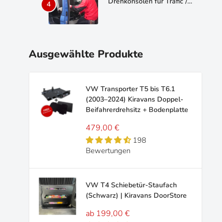
Drehkonsolen für Trafic /
Vivaro / Primastar
Doppelbeifahrersitze
Ausgewählte Produkte
VW Transporter T5 bis T6.1
(2003–2024) Kiravans Doppel-
Beifahrerdrehsitz + Bodenplatte
Sonderpreis
479,00 €
198
Bewertungen
VW T4 Schiebetür-Staufach
(Schwarz) | Kiravans DoorStore
Sonderpreis
ab 199,00 €