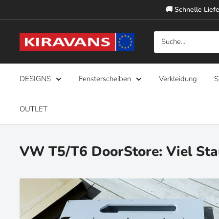
Direkt
🚚 Schnelle Liefe
zum
Inhalt
Kiravans
Europe
DESIGNS
Fensterscheiben
Verkleidung
S
OUTLET
VW T5/T6 DoorStore: Viel Stau