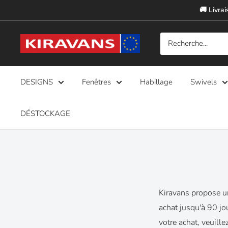
Passer
🚚 Livrai
au
contenu
Kiravans
Europe
DESIGNS
Fenêtres
Habillage
Swivels
DÉSTOCKAGE
Kiravans propose u
achat jusqu'à 90 j
votre achat, veuill