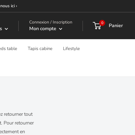
nous ici ›
Connexion / Inscription
0
Panier
s
Mon compte
eds table
Tapis cabine
Lifestyle
z retourner tout
. Pour retourner
irectement en