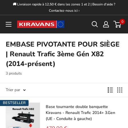
Passer
🚚 Livraison rapide à 12,50 € dans les zones 1 et 2 | Besoin d'aide ?
au
Contactez-nous ici ›
contenu
0
Kiravans
Europe
EMBASE PIVOTANTE POUR SIÈGE
| Renault Trafic 3ème Gén X82
(2014-présent)
3 produits
Trier par
BESTSELLER
Base tournante double banquette
Kiravans - Renault Trafic 2014+ 3.Gen
(UE - Conduite à gauche)