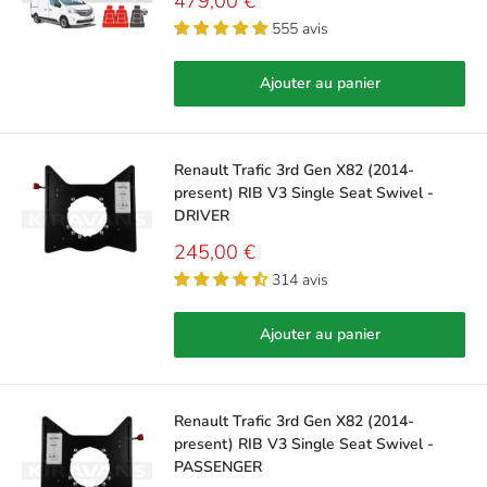
Prix
479,00 €
réduit
555 avis
Ajouter au panier
Renault Trafic 3rd Gen X82 (2014-
present) RIB V3 Single Seat Swivel -
DRIVER
Prix
245,00 €
réduit
314 avis
Ajouter au panier
Renault Trafic 3rd Gen X82 (2014-
present) RIB V3 Single Seat Swivel -
PASSENGER