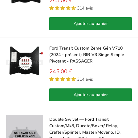
Prix
245,00 €
réduit
314 avis
Ajouter au panier
Ford Transit Custom 2ème Gén V710
(2024 - présent) RIB V3 Siège Simple
Pivotant - PASSAGER
Prix
245,00 €
réduit
314 avis
Ajouter au panier
Double Swivel — Ford Transit
Custom/Mk8, Ducato/Boxer/ Relay,
Crafter/Sprinter, Master/Movano, ID.