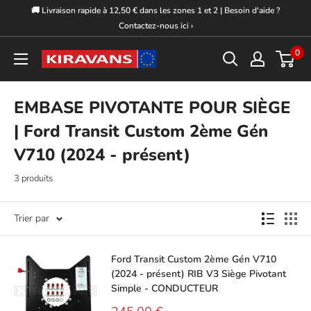
Passer
🚚 Livraison rapide à 12,50 € dans les zones 1 et 2 | Besoin d'aide ?
au
Contactez-nous ici ›
contenu
0
Kiravans
Europe
EMBASE PIVOTANTE POUR SIÈGE
| Ford Transit Custom 2ème Gén
V710 (2024 - présent)
3 produits
Trier par
Ford Transit Custom 2ème Gén V710
(2024 - présent) RIB V3 Siège Pivotant
Simple - CONDUCTEUR