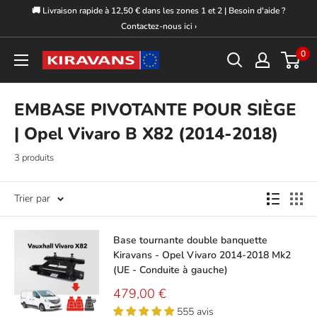
Passer
🚚 Livraison rapide à 12,50 € dans les zones 1 et 2 | Besoin d'aide ?
au
Contactez-nous ici ›
contenu
0
Kiravans
Europe
EMBASE PIVOTANTE POUR SIÈGE
| Opel Vivaro B X82 (2014-2018)
3 produits
Trier par
Base tournante double banquette
Kiravans - Opel Vivaro 2014-2018 Mk2
(UE - Conduite à gauche)
Prix
479,00 €
réduit
555 avis