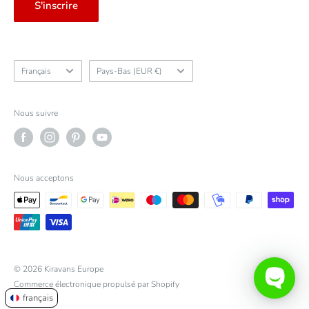
S'inscrire
Langue
Pays/région
Français
Pays-Bas (EUR €)
Nous suivre
Nous acceptons
© 2026 Kiravans Europe
Commerce électronique propulsé par Shopify
français