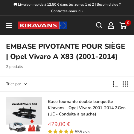
Passer
🚚 Livraison rapide à 12,50 € dans les zones 1 et 2 | Besoin d'aide ?
au
Contactez-nous ici ›
contenu
0
Kiravans
Europe
EMBASE PIVOTANTE POUR SIÈGE
| Opel Vivaro A X83 (2001-2014)
2 produits
Trier par
Base tournante double banquette
Kiravans - Opel Vivaro 2001-2014 2.Gen
(UE - Conduite à gauche)
Prix
479,00 €
réduit
555 avis