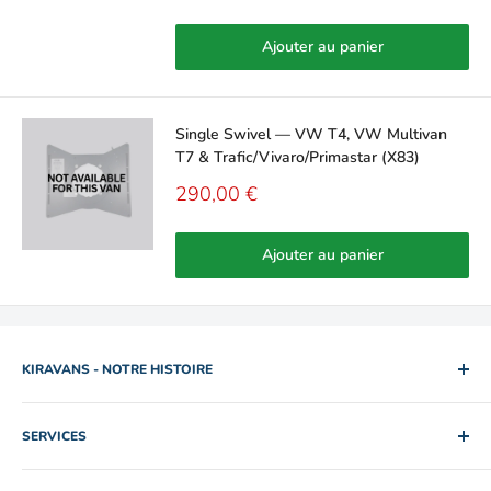
Ajouter au panier
Single Swivel — VW T4, VW Multivan
T7 & Trafic/Vivaro/Primastar (X83)
Prix
290,00 €
réduit
Ajouter au panier
KIRAVANS - NOTRE HISTOIRE
2005. Deux frères. Un camping-car d'occasion à louer. Rob et
SERVICES
Mike ont progressivement quitté leur emploi dans
l'informatique et l'ingénierie en constituant une collection de
Politique d'expédition