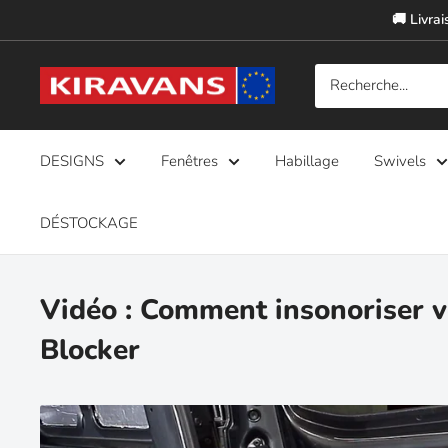
Passer
🚚 Livrai
au
contenu
Kiravans
Europe
DESIGNS
Fenêtres
Habillage
Swivels
DÉSTOCKAGE
Vidéo : Comment insonoriser v
Blocker