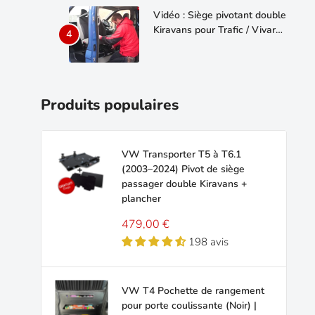
Vidéo : Siège pivotant double
Kiravans pour Trafic / Vivaro
- En mouvement !
Produits populaires
VW Transporter T5 à T6.1
(2003–2024) Pivot de siège
passager double Kiravans +
plancher
Prix
479,00 €
réduit
198 avis
VW T4 Pochette de rangement
pour porte coulissante (Noir) |