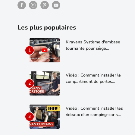
Les plus populaires
Kiravans Système d'embase
tournante pour siège
passager double VW T5/T6
Vidéo : Comment installer le
compartiment de portes
Kiravans VW T5/T6 sur votre
porte coulissante gauche ou
droite
Vidéo : Comment installer les
rideaux d'un camping-car sur
un VW Transporter T5/T6