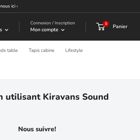
nous ici ›
Connexion / Inscription
0
Panier
s
Mon compte
eds table
Tapis cabine
Lifestyle
n utilisant Kiravans Sound
Nous suivre!